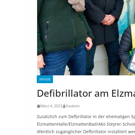
SPENDE
Defibrillator am Elzm
März 4, 2023
fvadmin
Zusätzlich zum Defbrillator in der ehemaligen S
ElzmattenHalle/ElzmattenBad/Abt-Steyrer-Schul
öfentlich zugänglicher Defbrillator installiert 